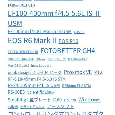
EF85mm F1.8 USM
EF100-400mm f/4.5-5.6L IS Ⅱ
USM
EF100mm f/2.8L Macro IS USM
EOS 5D
EOS R6 Mark II
EOS R10
FOTOBETTER GH4
EXTENDER EF2×III
INNOREL RM325C
LXCコンテナ
MacBook Pro
iPhone
Mac OS X v10.6 Snow Leopard
Proxmox VE
PT2
peak design スライド セージ
RF-S 18-45mm F4.5-6.3 IS STM
RF24-105mm F4L IS USM
RF50mm F1.8 STM
RS-60E3
Scientific Linux
Windows
SmallRig L型プレート 4160
Ubuntu
アースソフト
お散歩
アライドテレシス
コントロールリングマウントアダプタ