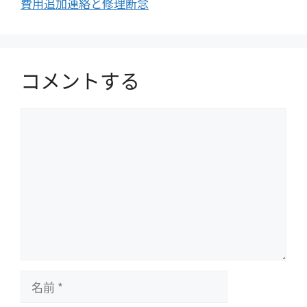
費用追加連絡と修理断念
コメントする
コ
メ
ン
ト
名
前