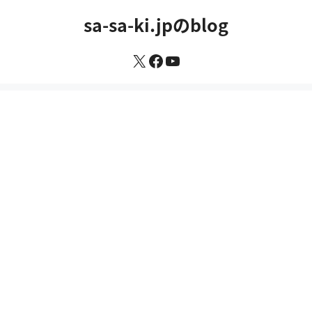
コ
sa-sa-ki.jpのblog
ン
テ
X
Facebook
YouTube
ン
ツ
へ
ス
キ
ッ
プ