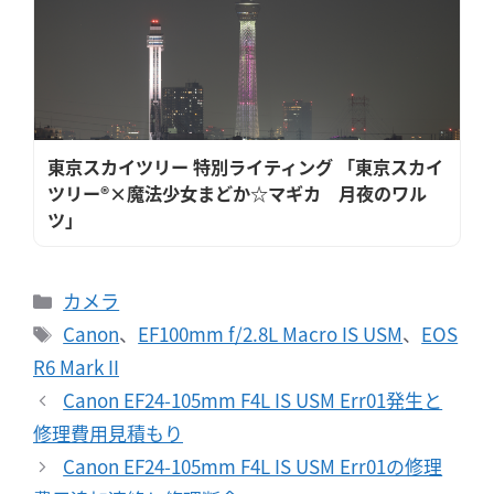
東京スカイツリー 特別ライティング 「東京スカイ
ツリー®×魔法少女まどか☆マギカ 月夜のワル
ツ」
カ
カメラ
テ
タ
Canon
、
EF100mm f/2.8L Macro IS USM
、
EOS
ゴ
グ
R6 Mark II
リ
Canon EF24-105mm F4L IS USM Err01発生と
ー
修理費用見積もり
Canon EF24-105mm F4L IS USM Err01の修理