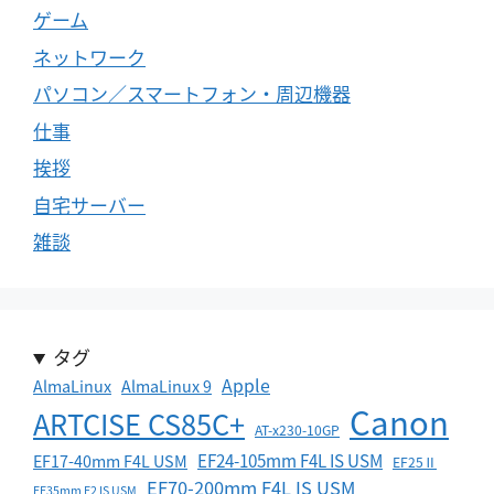
ゲーム
ネットワーク
パソコン／スマートフォン・周辺機器
仕事
挨拶
自宅サーバー
雑談
タグ
Apple
AlmaLinux
AlmaLinux 9
Canon
ARTCISE CS85C+
AT-x230-10GP
EF24-105mm F4L IS USM
EF17-40mm F4L USM
EF25Ⅱ
EF70-200mm F4L IS USM
EF35mm F2 IS USM