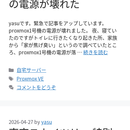
の電源が壊れた
yasuです。緊急で記事をアップしています。
proxmox1号機の電源が壊れました。 夜、寝てい
たのですがトイレに行きたくなり起きた所、家族
から「家が焦げ臭い」というので調べていたとこ
ろ、proxmox1号機の電源が落 …
続きを読む
カ
自宅サーバー
テ
タ
Proxmox VE
ゴ
グ
コメントをどうぞ
リ
ー
2026-04-27
by
yasu