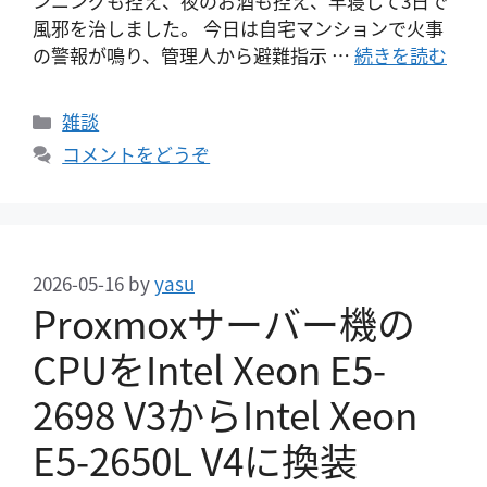
ンニングも控え、夜のお酒も控え、早寝して3日で
風邪を治しました。 今日は自宅マンションで火事
の警報が鳴り、管理人から避難指示 …
続きを読む
カ
雑談
テ
コメントをどうぞ
ゴ
リ
ー
2026-05-16
by
yasu
Proxmoxサーバー機の
CPUをIntel Xeon E5-
2698 V3からIntel Xeon
E5-2650L V4に換装