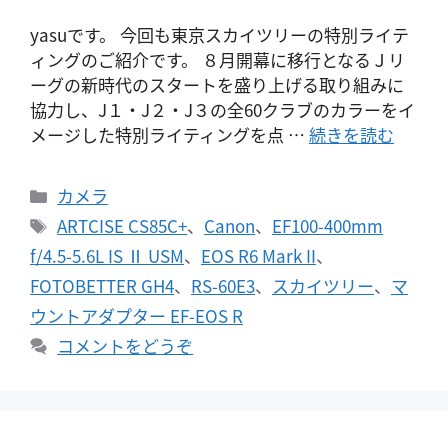
yasuです。 今回も東京スカイツリーの特別ライテ
ィングのご紹介です。 ８月開幕に移行となるＪリ
ーグの新時代のスタートを盛り上げる取り組みに
協力し、J１・J２・J３の全60クラブのカラーをイ
メージした特別ライティングを点 …
続きを読む
カ
カメラ
テ
タ
ARTCISE CS85C+
、
Canon
、
EF100-400mm
ゴ
グ
f/4.5-5.6L IS Ⅱ USM
、
EOS R6 Mark II
、
リ
FOTOBETTER GH4
、
RS-60E3
、
スカイツリー
、
マ
ー
ウントアダプター EF-EOS R
コメントをどうぞ