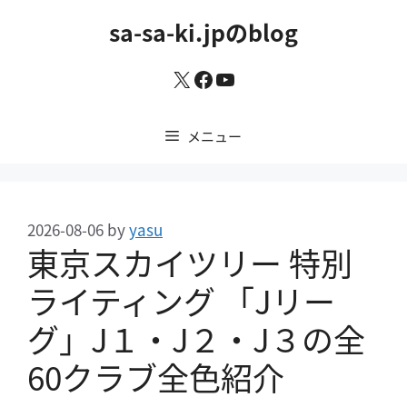
コ
sa-sa-ki.jpのblog
ン
テ
X
Facebook
YouTube
ン
ツ
へ
メニュー
ス
キ
ッ
プ
2026-08-06
by
yasu
東京スカイツリー 特別
ライティング 「Jリー
グ」J１・J２・J３の全
60クラブ全色紹介