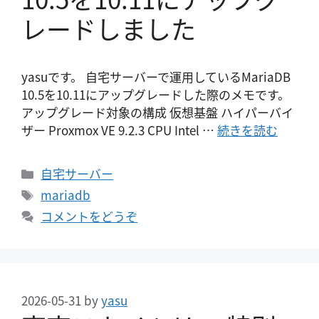
レードしました
yasuです。 自宅サーバーで運用しているMariaDB
10.5を10.11にアップグレードした際のメモです。
アップグレード対象の構成 仮想基盤 ハイパーバイ
ザー Proxmox VE 9.2.3 CPU Intel …
続きを読む
カ
自宅サーバー
テ
タ
mariadb
ゴ
グ
コメントをどうぞ
リ
ー
2026-05-31
by
yasu