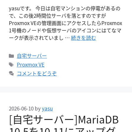
yasuです。 今日は自宅マンションの停電があるの
で、この後2時間位サーバを落とすのですが
Proxmox VEの管理画面にアクセスしたらProxmox
1号機のノードや仮想サーバのアイコンにはてなマ
ークが表示されていまし …
続きを読む
カ
自宅サーバー
テ
タ
Proxmox VE
ゴ
グ
コメントをどうぞ
リ
ー
2026-06-10
by
yasu
[自宅サーバー]MariaDB
10.5を10.11にアップグ