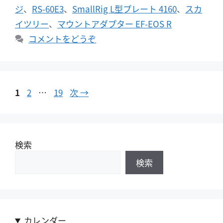
ジ
、
RS-60E3
、
SmallRig L型プレート 4160
、
スカ
イツリー
、
マウントアダプター EF-EOS R
コメントをどうぞ
ペ
ペ
ペ
1
2
…
19
次
→
ー
ー
ー
ジ
ジ
ジ
検索
検索
カレンダー