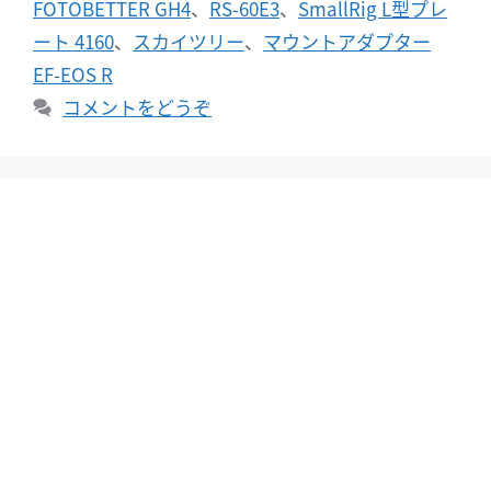
FOTOBETTER GH4
、
RS-60E3
、
SmallRig L型プレ
ー
ート 4160
、
スカイツリー
、
マウントアダプター
EF-EOS R
コメントをどうぞ