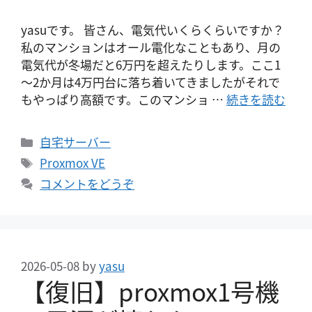
yasuです。 皆さん、電気代いくらくらいですか？
私のマンションはオール電化なこともあり、月の
電気代が冬場だと6万円を超えたりします。ここ1
～2か月は4万円台に落ち着いてきましたがそれで
もやっぱり高額です。このマンショ …
続きを読む
カ
自宅サーバー
テ
タ
Proxmox VE
ゴ
グ
コメントをどうぞ
リ
ー
2026-05-08
by
yasu
【復旧】proxmox1号機