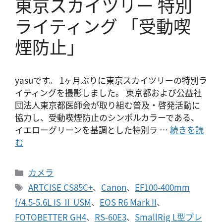
東京スカイツリー 特別
ライティング 「受動喫
煙防止」
yasuです。 1ヶ月ぶりに東京スカイツリーの特別ラ
イティングを撮影しました。 東京都および公益社
団法人東京都医師会が取り組む普及・啓発活動に
協力し、受動喫煙防止のシンボルカラーである、
イエローグリーンを基調とした特別ラ …
続きを読
む
カ
カメラ
テ
タ
ARTCISE CS85C+
、
Canon
、
EF100-400mm
ゴ
グ
f/4.5-5.6L IS Ⅱ USM
、
EOS R6 Mark II
、
リ
FOTOBETTER GH4
、
RS-60E3
、
SmallRig L型プレ
ー