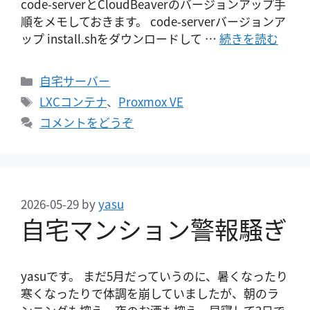
code-serverとCloudBeaverのバージョンアップ手
順をメモしておきます。 code-serverバージョンア
ップ install.shをダウンロードして …
続きを読む
カ
自宅サーバー
テ
タ
LXCコンテナ
、
Proxmox VE
ゴ
グ
コメントをどうぞ
リ
ー
2026-05-29
by
yasu
自宅マンション警報騒ぎ
yasuです。 まだ5月だっていうのに、暑くなったり
寒くなったりで体調を崩していましたが、朝のラ