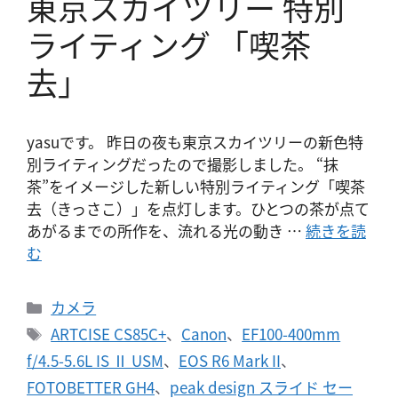
東京スカイツリー 特別
ライティング 「喫茶
去」
yasuです。 昨日の夜も東京スカイツリーの新色特
別ライティングだったので撮影しました。 “抹
茶”をイメージした新しい特別ライティング「喫茶
去（きっさこ）」を点灯します。ひとつの茶が点て
あがるまでの所作を、流れる光の動き …
続きを読
む
カ
カメラ
テ
タ
ARTCISE CS85C+
、
Canon
、
EF100-400mm
ゴ
グ
f/4.5-5.6L IS Ⅱ USM
、
EOS R6 Mark II
、
リ
FOTOBETTER GH4
、
peak design スライド セー
ー