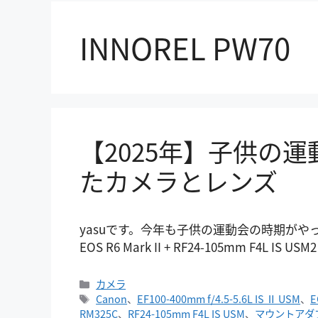
INNOREL PW70
【2025年】子供の
たカメラとレンズ
yasuです。今年も子供の運動会の時期がや
EOS R6 Mark II + RF24-105mm F4L IS US
カ
カメラ
テ
タ
Canon
、
EF100-400mm f/4.5-5.6L IS Ⅱ USM
、
E
ゴ
グ
RM325C
、
RF24-105mm F4L IS USM
、
マウントアダプタ