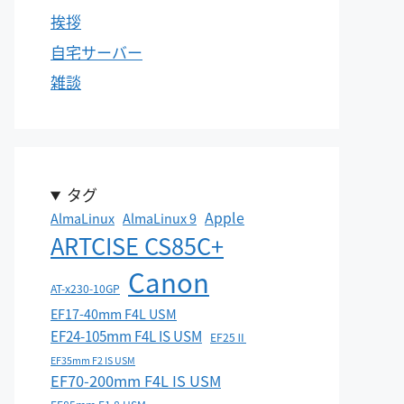
挨拶
自宅サーバー
雑談
タグ
Apple
AlmaLinux
AlmaLinux 9
ARTCISE CS85C+
Canon
AT-x230-10GP
EF17-40mm F4L USM
EF24-105mm F4L IS USM
EF25Ⅱ
EF35mm F2 IS USM
EF70-200mm F4L IS USM