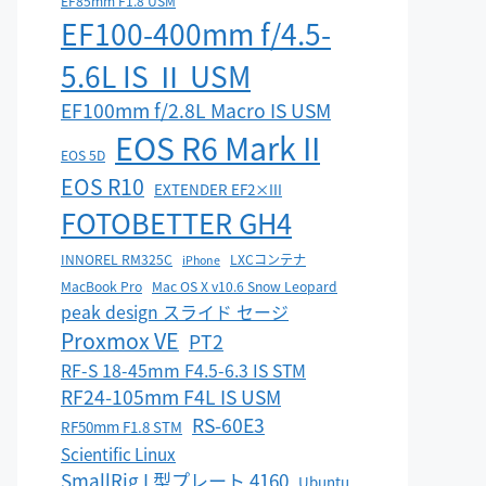
EF85mm F1.8 USM
EF100-400mm f/4.5-
5.6L IS Ⅱ USM
EF100mm f/2.8L Macro IS USM
EOS R6 Mark II
EOS 5D
EOS R10
EXTENDER EF2×III
FOTOBETTER GH4
INNOREL RM325C
LXCコンテナ
iPhone
MacBook Pro
Mac OS X v10.6 Snow Leopard
peak design スライド セージ
Proxmox VE
PT2
RF-S 18-45mm F4.5-6.3 IS STM
RF24-105mm F4L IS USM
RS-60E3
RF50mm F1.8 STM
Scientific Linux
SmallRig L型プレート 4160
Ubuntu