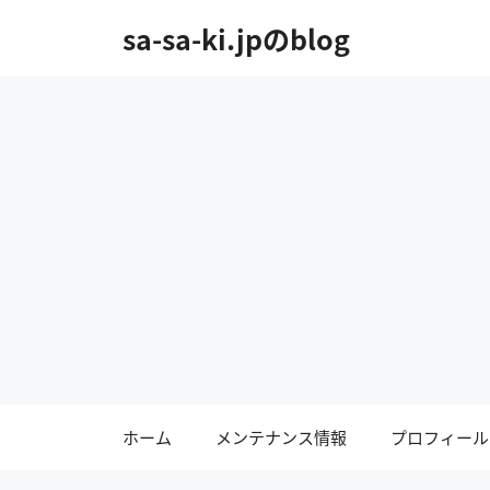
コ
sa-sa-ki.jpのblog
ン
テ
ン
ツ
へ
ス
キ
ッ
プ
ホーム
メンテナンス情報
プロフィール