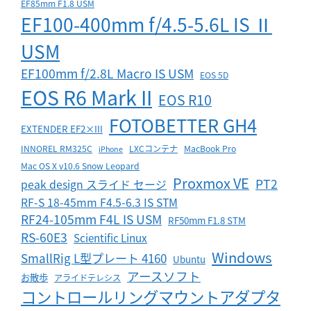
EF85mm F1.8 USM
EF100-400mm f/4.5-5.6L IS Ⅱ
USM
EF100mm f/2.8L Macro IS USM
EOS 5D
EOS R6 Mark II
EOS R10
FOTOBETTER GH4
EXTENDER EF2×III
INNOREL RM325C
LXCコンテナ
MacBook Pro
iPhone
Mac OS X v10.6 Snow Leopard
Proxmox VE
PT2
peak design スライド セージ
RF-S 18-45mm F4.5-6.3 IS STM
RF24-105mm F4L IS USM
RF50mm F1.8 STM
RS-60E3
Scientific Linux
Windows
SmallRig L型プレート 4160
Ubuntu
アースソフト
お散歩
アライドテレシス
コントロールリングマウントアダプタ