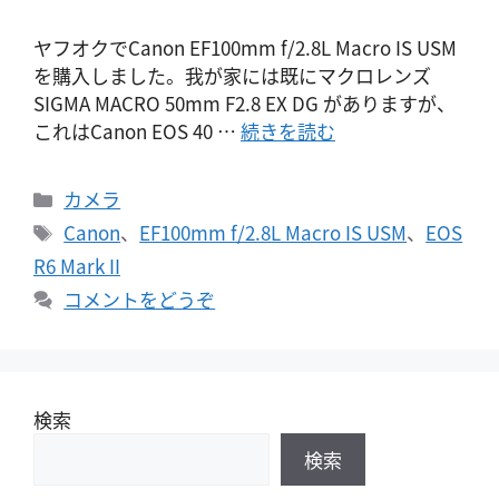
ヤフオクでCanon EF100mm f/2.8L Macro IS USM
を購入しました。我が家には既にマクロレンズ
SIGMA MACRO 50mm F2.8 EX DG がありますが、
これはCanon EOS 40 …
続きを読む
カ
カメラ
テ
タ
Canon
、
EF100mm f/2.8L Macro IS USM
、
EOS
ゴ
グ
R6 Mark II
リ
コメントをどうぞ
ー
検索
検索