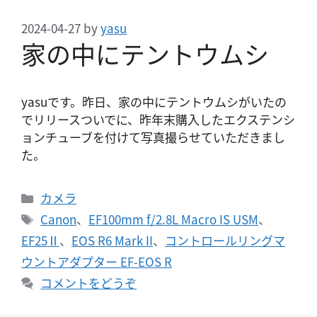
2024-04-27
by
yasu
家の中にテントウムシ
yasuです。昨日、家の中にテントウムシがいたの
でリリースついでに、昨年末購入したエクステンシ
ョンチューブを付けて写真撮らせていただきまし
た。
カ
カメラ
テ
タ
Canon
、
EF100mm f/2.8L Macro IS USM
、
ゴ
グ
EF25Ⅱ
、
EOS R6 Mark II
、
コントロールリングマ
リ
ウントアダプター EF-EOS R
ー
コメントをどうぞ