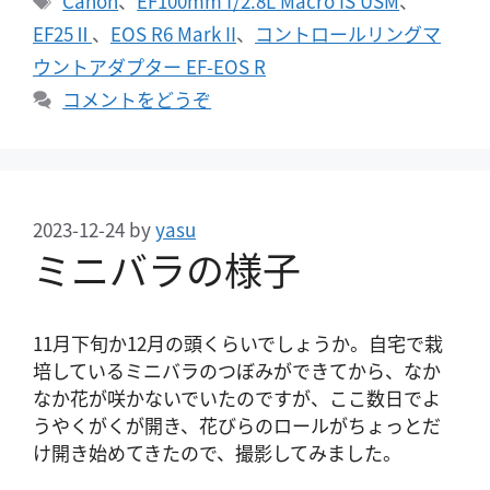
Canon
、
EF100mm f/2.8L Macro IS USM
、
ゴ
グ
EF25Ⅱ
、
EOS R6 Mark II
、
コントロールリングマ
リ
ウントアダプター EF-EOS R
ー
コメントをどうぞ
2023-12-24
by
yasu
ミニバラの様子
11月下旬か12月の頭くらいでしょうか。自宅で栽
培しているミニバラのつぼみができてから、なか
なか花が咲かないでいたのですが、ここ数日でよ
うやくがくが開き、花びらのロールがちょっとだ
け開き始めてきたので、撮影してみました。