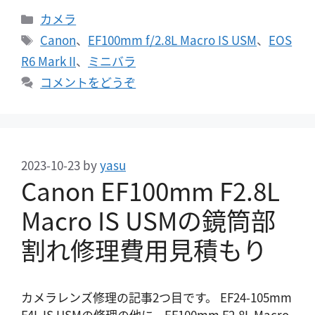
カ
カメラ
テ
タ
Canon
、
EF100mm f/2.8L Macro IS USM
、
EOS
ゴ
グ
R6 Mark II
、
ミニバラ
リ
コメントをどうぞ
ー
2023-10-23
by
yasu
Canon EF100mm F2.8L
Macro IS USMの鏡筒部
割れ修理費用見積もり
カメラレンズ修理の記事2つ目です。 EF24-105mm
F4L IS USMの修理の他に、EF100mm F2.8L Macro