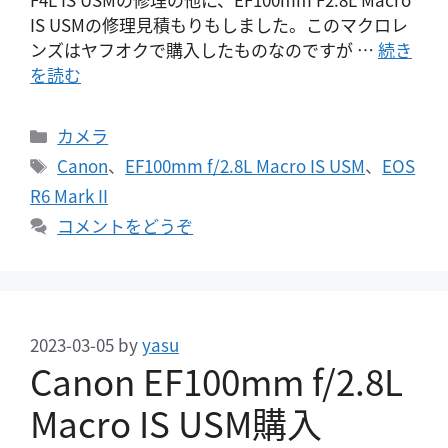
IS USMの修理見積もりもしました。このマクロレ
ンズはヤフオクで購入したものなのですが …
続き
を読む
カ
カメラ
テ
タ
Canon
、
EF100mm f/2.8L Macro IS USM
、
EOS
ゴ
グ
R6 Mark II
リ
コメントをどうぞ
ー
2023-03-05
by
yasu
Canon EF100mm f/2.8L
Macro IS USM購入