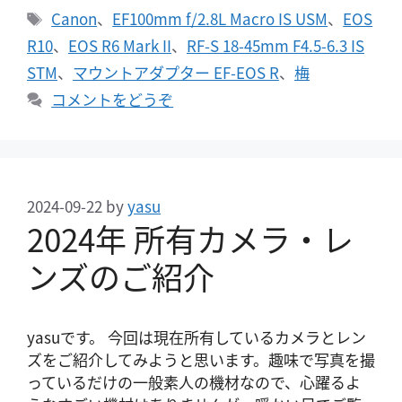
テ
タ
Canon
、
EF100mm f/2.8L Macro IS USM
、
EOS
ゴ
グ
R10
、
EOS R6 Mark II
、
RF-S 18-45mm F4.5-6.3 IS
リ
STM
、
マウントアダプター EF-EOS R
、
梅
ー
コメントをどうぞ
2024-09-22
by
yasu
2024年 所有カメラ・レ
ンズのご紹介
yasuです。 今回は現在所有しているカメラとレン
ズをご紹介してみようと思います。趣味で写真を撮
っているだけの一般素人の機材なので、心躍るよ