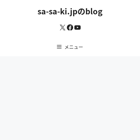
コ
sa-sa-ki.jpのblog
ン
テ
X
Facebook
YouTube
ン
ツ
へ
メニュー
ス
キ
ッ
プ