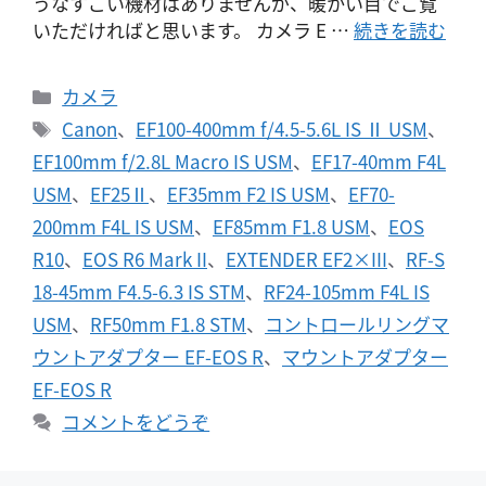
うなすごい機材はありませんが、暖かい目でご覧
いただければと思います。 カメラ E …
続きを読む
カ
カメラ
テ
タ
Canon
、
EF100-400mm f/4.5-5.6L IS Ⅱ USM
、
ゴ
グ
EF100mm f/2.8L Macro IS USM
、
EF17-40mm F4L
リ
USM
、
EF25Ⅱ
、
EF35mm F2 IS USM
、
EF70-
ー
200mm F4L IS USM
、
EF85mm F1.8 USM
、
EOS
R10
、
EOS R6 Mark II
、
EXTENDER EF2×III
、
RF-S
18-45mm F4.5-6.3 IS STM
、
RF24-105mm F4L IS
USM
、
RF50mm F1.8 STM
、
コントロールリングマ
ウントアダプター EF-EOS R
、
マウントアダプター
EF-EOS R
コメントをどうぞ