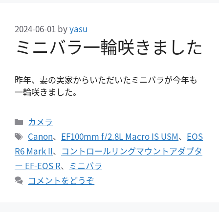
2024-06-01
by
yasu
ミニバラ一輪咲きました
昨年、妻の実家からいただいたミニバラが今年も
一輪咲きました。
カ
カメラ
テ
タ
Canon
、
EF100mm f/2.8L Macro IS USM
、
EOS
ゴ
グ
R6 Mark II
、
コントロールリングマウントアダプタ
リ
ー EF-EOS R
、
ミニバラ
ー
コメントをどうぞ