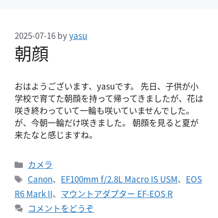
2025-07-16
by
yasu
朝顔
おはようございます、yasuです。 先日、子供が小
学校で育てた朝顔を持って帰ってきましたが、花は
咲き終わっていて一輪も咲いていませんでした。
が、今朝一輪だけ咲きました。 朝顔を見ると夏が
来たなと感じますね。
カ
カメラ
テ
タ
Canon
、
EF100mm f/2.8L Macro IS USM
、
EOS
ゴ
グ
R6 Mark II
、
マウントアダプター EF-EOS R
リ
コメントをどうぞ
ー