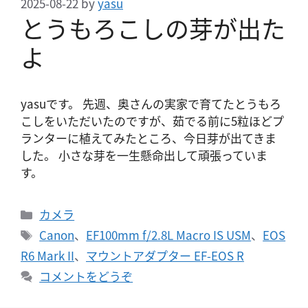
2025-08-22
by
yasu
とうもろこしの芽が出た
よ
yasuです。 先週、奥さんの実家で育てたとうもろ
こしをいただいたのですが、茹でる前に5粒ほどプ
ランターに植えてみたところ、今日芽が出てきま
した。 小さな芽を一生懸命出して頑張っていま
す。
カ
カメラ
テ
タ
Canon
、
EF100mm f/2.8L Macro IS USM
、
EOS
ゴ
グ
R6 Mark II
、
マウントアダプター EF-EOS R
リ
コメントをどうぞ
ー