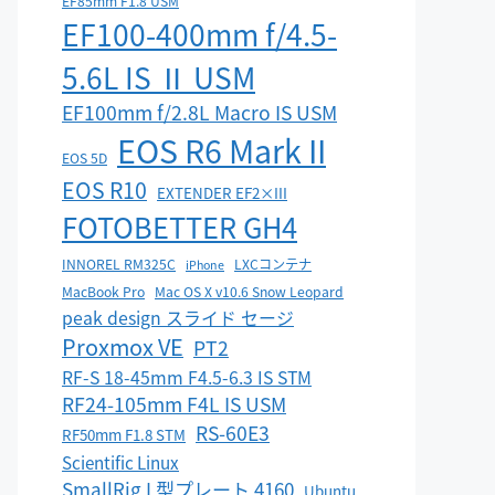
EF85mm F1.8 USM
EF100-400mm f/4.5-
5.6L IS Ⅱ USM
EF100mm f/2.8L Macro IS USM
EOS R6 Mark II
EOS 5D
EOS R10
EXTENDER EF2×III
FOTOBETTER GH4
INNOREL RM325C
LXCコンテナ
iPhone
MacBook Pro
Mac OS X v10.6 Snow Leopard
peak design スライド セージ
Proxmox VE
PT2
RF-S 18-45mm F4.5-6.3 IS STM
RF24-105mm F4L IS USM
RS-60E3
RF50mm F1.8 STM
Scientific Linux
SmallRig L型プレート 4160
Ubuntu