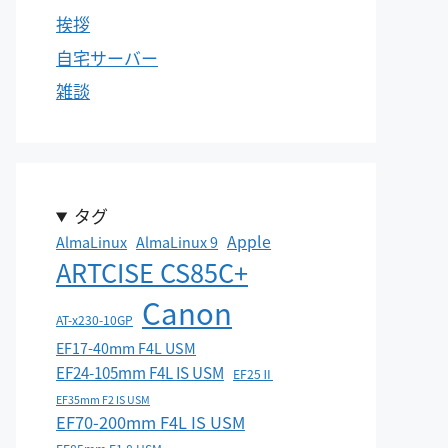
挨拶
自宅サーバー
雑談
タグ
Apple
AlmaLinux
AlmaLinux 9
ARTCISE CS85C+
Canon
AT-x230-10GP
EF17-40mm F4L USM
EF24-105mm F4L IS USM
EF25Ⅱ
EF35mm F2 IS USM
EF70-200mm F4L IS USM