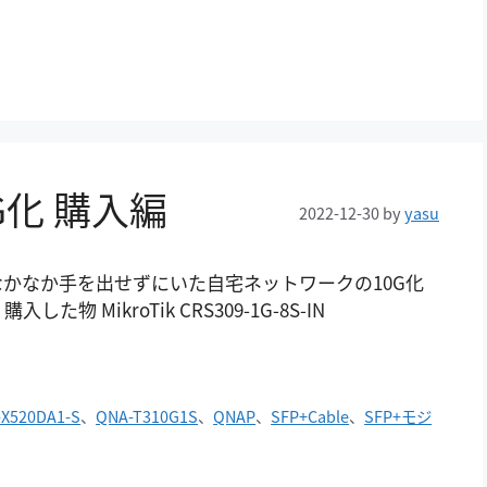
G化 購入編
2022-12-30
by
yasu
かなか手を出せずにいた自宅ネットワークの10G化
 MikroTik CRS309-1G-8S-IN
-X520DA1-S
、
QNA-T310G1S
、
QNAP
、
SFP+Cable
、
SFP+モジ