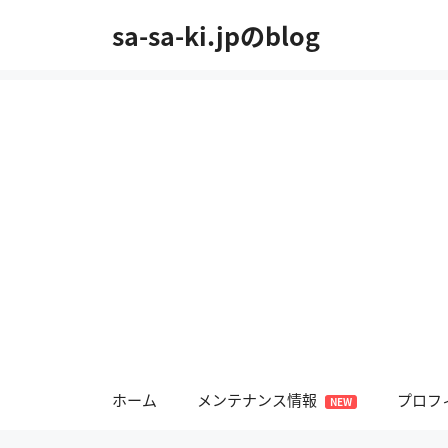
コ
sa-sa-ki.jpのblog
ン
テ
ン
ツ
へ
ス
キ
ッ
プ
ホーム
メンテナンス情報
プロフ
NEW