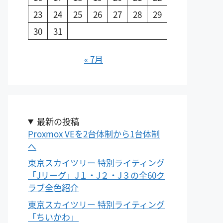
23
24
25
26
27
28
29
30
31
« 7月
最新の投稿
Proxmox VEを2台体制から1台体制
へ
東京スカイツリー 特別ライティング
「Jリーグ」J１・J２・J３の全60ク
ラブ全色紹介
東京スカイツリー 特別ライティング
「ちいかわ」