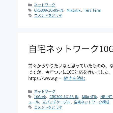
カ
ネットワーク
テ
タ
CRS309-1G-8S-IN
、
Miktotik
、
Tera Term
ゴ
グ
コメントをどうぞ
リ
ー
自宅ネットワーク10
前々からやりたいなと思っていたものの、な
ですが、今年ついに10G対応を行いました。 購入した物
https://www.g …
続きを読む
カ
ネットワーク
テ
タ
10Gtek
、
CRS309-1G-8S-IN
、
MikroTik
、
NB-INT
ゴ
グ
ュール
、
光パッチケーブル
、
自宅ネットワーク構成
リ
コメントをどうぞ
ー