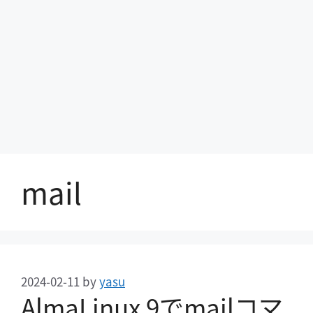
mail
2024-02-11
by
yasu
AlmaLinux 9でmailコマ