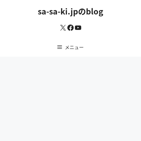
コ
sa-sa-ki.jpのblog
ン
テ
X
Facebook
YouTube
ン
ツ
へ
メニュー
ス
キ
ッ
プ