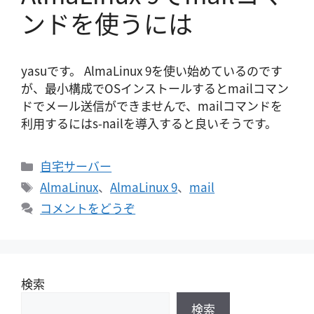
ンドを使うには
yasuです。 AlmaLinux 9を使い始めているのです
が、最小構成でOSインストールするとmailコマン
ドでメール送信ができませんで、mailコマンドを
利用するにはs-nailを導入すると良いそうです。
カ
自宅サーバー
テ
タ
AlmaLinux
、
AlmaLinux 9
、
mail
ゴ
グ
コメントをどうぞ
リ
ー
検索
検索