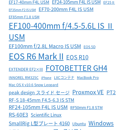
EF24-105mm F4L IS USM
EF17-40mm F4L USM
EF25Ⅱ
EF70-200mm F4L IS USM
EF35mm F2 IS USM
EF85mm F1.8 USM
EF100-400mm f/4.5-5.6L IS Ⅱ
USM
EF100mm f/2.8L Macro IS USM
EOS 5D
EOS R6 Mark II
EOS R10
FOTOBETTER GH4
EXTENDER EF2×III
INNOREL RM325C
LXCコンテナ
MacBook Pro
iPhone
Mac OS X v10.6 Snow Leopard
Proxmox VE
PT2
peak design スライド セージ
RF-S 18-45mm F4.5-6.3 IS STM
RF24-105mm F4L IS USM
RF50mm F1.8 STM
RS-60E3
Scientific Linux
Windows
SmallRig L型プレート 4160
Ubuntu