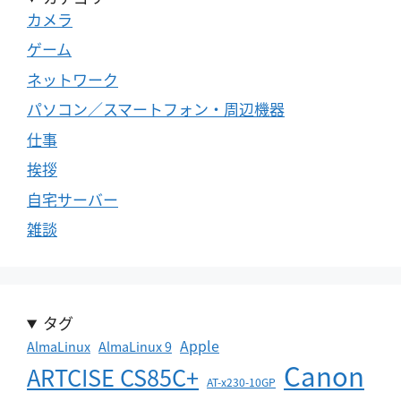
カメラ
ゲーム
ネットワーク
パソコン／スマートフォン・周辺機器
仕事
挨拶
自宅サーバー
雑談
タグ
Apple
AlmaLinux
AlmaLinux 9
Canon
ARTCISE CS85C+
AT-x230-10GP