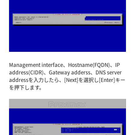
Management interface、Hostname(FQDN)、IP
address(CIDR)、Gateway adderss、DNS server
addressを入力したら、[Next]を選択し[Enter]キー
を押下します。