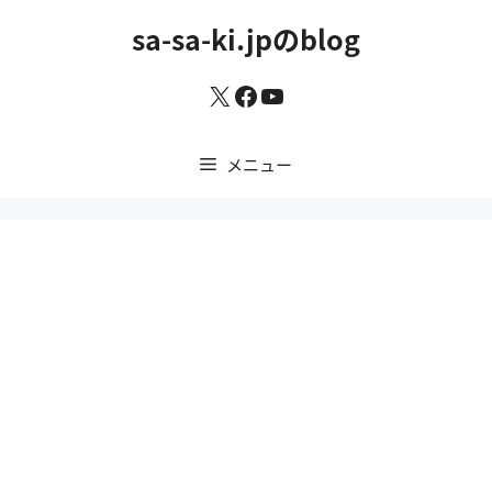
コ
sa-sa-ki.jpのblog
ン
テ
X
Facebook
YouTube
ン
ツ
へ
メニュー
ス
キ
ッ
プ