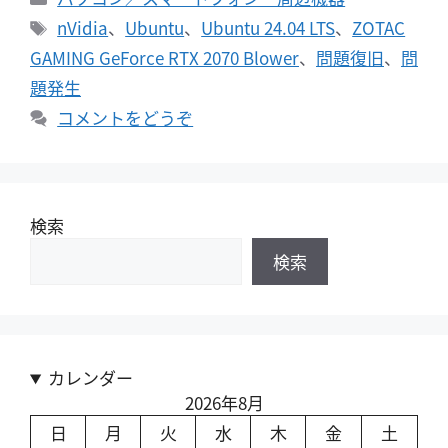
テ
タ
nVidia
、
Ubuntu
、
Ubuntu 24.04 LTS
、
ZOTAC
ゴ
グ
GAMING GeForce RTX 2070 Blower
、
問題復旧
、
問
リ
題発生
ー
コメントをどうぞ
検索
検索
カレンダー
2026年8月
日
月
火
水
木
金
土