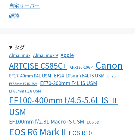
自宅サーバー
雑談
タグ
Apple
AlmaLinux
AlmaLinux 9
Canon
ARTCISE CS85C+
AT-x230-10GP
EF24-105mm F4L IS USM
EF17-40mm F4L USM
EF25Ⅱ
EF70-200mm F4L IS USM
EF35mm F2 IS USM
EF85mm F1.8 USM
EF100-400mm f/4.5-5.6L IS Ⅱ
USM
EF100mm f/2.8L Macro IS USM
EOS 5D
EOS R6 Mark II
EOS R10