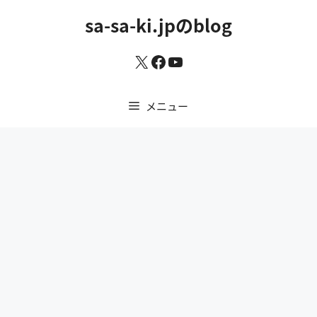
コ
sa-sa-ki.jpのblog
ン
テ
X
Facebook
YouTube
ン
ツ
へ
メニュー
ス
キ
ッ
プ