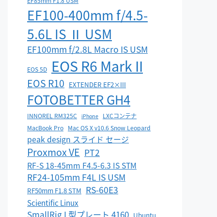
EF85mm F1.8 USM
EF100-400mm f/4.5-
5.6L IS Ⅱ USM
EF100mm f/2.8L Macro IS USM
EOS R6 Mark II
EOS 5D
EOS R10
EXTENDER EF2×III
FOTOBETTER GH4
INNOREL RM325C
LXCコンテナ
iPhone
MacBook Pro
Mac OS X v10.6 Snow Leopard
peak design スライド セージ
Proxmox VE
PT2
RF-S 18-45mm F4.5-6.3 IS STM
RF24-105mm F4L IS USM
RS-60E3
RF50mm F1.8 STM
Scientific Linux
SmallRig L型プレート 4160
Ubuntu