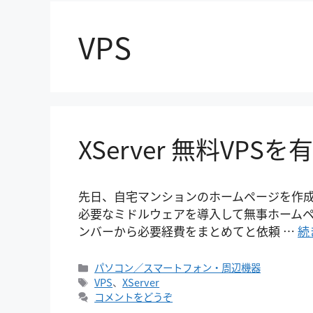
VPS
XServer 無料VP
先日、自宅マンションのホームページを作成する
必要なミドルウェアを導入して無事ホーム
ンバーから必要経費をまとめてと依頼 …
続
カ
パソコン／スマートフォン・周辺機器
テ
タ
VPS
、
XServer
ゴ
グ
コメントをどうぞ
リ