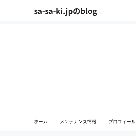
コ
sa-sa-ki.jpのblog
ン
テ
ン
ツ
へ
ス
キ
ッ
プ
ホーム
メンテナンス情報
プロフィール