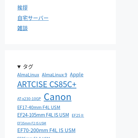
挨拶
自宅サーバー
雑談
タグ
Apple
AlmaLinux
AlmaLinux 9
ARTCISE CS85C+
Canon
AT-x230-10GP
EF17-40mm F4L USM
EF24-105mm F4L IS USM
EF25Ⅱ
EF35mm F2 IS USM
EF70-200mm F4L IS USM