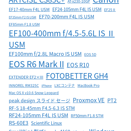
AT-x230-10GP
EF24-105mm F4L IS USM
EF17-40mm F4L USM
EF25Ⅱ
EF70-200mm F4L IS USM
EF35mm F2 IS USM
EF85mm F1.8 USM
EF100-400mm f/4.5-5.6L IS Ⅱ
USM
EF100mm f/2.8L Macro IS USM
EOS 5D
EOS R6 Mark II
EOS R10
FOTOBETTER GH4
EXTENDER EF2×III
INNOREL RM325C
LXCコンテナ
MacBook Pro
iPhone
Mac OS X v10.6 Snow Leopard
Proxmox VE
PT2
peak design スライド セージ
RF-S 18-45mm F4.5-6.3 IS STM
RF24-105mm F4L IS USM
RF50mm F1.8 STM
RS-60E3
Scientific Linux