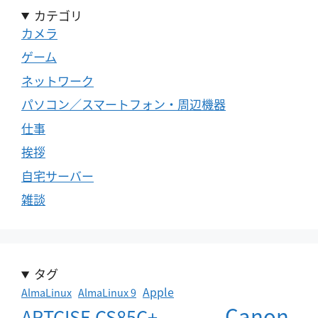
カテゴリ
カメラ
ゲーム
ネットワーク
パソコン／スマートフォン・周辺機器
仕事
挨拶
自宅サーバー
雑談
タグ
Apple
AlmaLinux
AlmaLinux 9
Canon
ARTCISE CS85C+