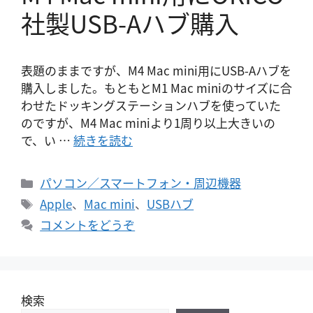
社製USB-Aハブ購入
表題のままですが、M4 Mac mini用にUSB-Aハブを
購入しました。もともとM1 Mac miniのサイズに合
わせたドッキングステーションハブを使っていた
のですが、M4 Mac miniより1周り以上大きいの
で、い …
続きを読む
カ
パソコン／スマートフォン・周辺機器
テ
タ
Apple
、
Mac mini
、
USBハブ
ゴ
グ
コメントをどうぞ
リ
ー
検索