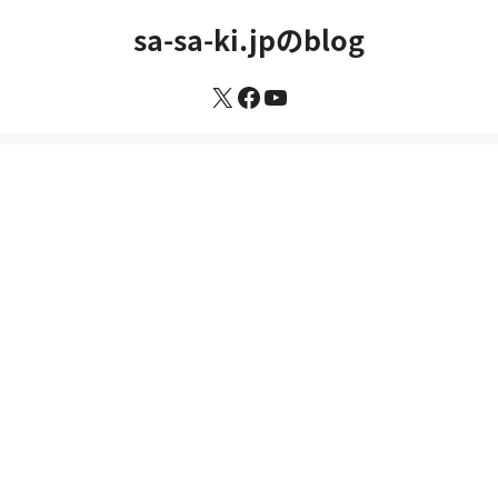
コ
sa-sa-ki.jpのblog
ン
テ
X
Facebook
YouTube
ン
ツ
へ
ス
キ
ッ
プ