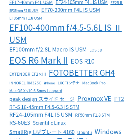
EF24-105mm F4L IS USM
EF17-40mm F4L USM
EF25Ⅱ
EF70-200mm F4L IS USM
EF35mm F2 IS USM
EF85mm F1.8 USM
EF100-400mm f/4.5-5.6L IS Ⅱ
USM
EF100mm f/2.8L Macro IS USM
EOS 5D
EOS R6 Mark II
EOS R10
FOTOBETTER GH4
EXTENDER EF2×III
INNOREL RM325C
LXCコンテナ
MacBook Pro
iPhone
Mac OS X v10.6 Snow Leopard
Proxmox VE
PT2
peak design スライド セージ
RF-S 18-45mm F4.5-6.3 IS STM
RF24-105mm F4L IS USM
RF50mm F1.8 STM
RS-60E3
Scientific Linux
Windows
SmallRig L型プレート 4160
Ubuntu