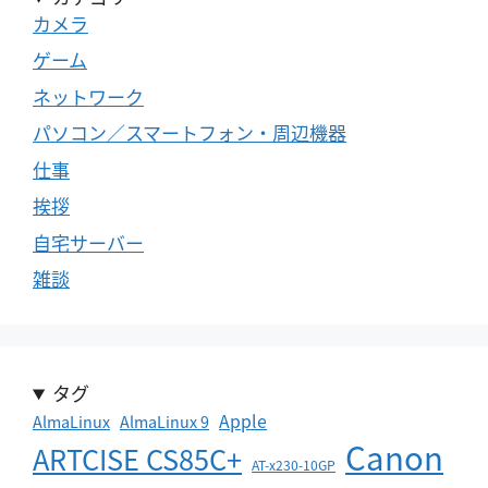
カメラ
ゲーム
ネットワーク
パソコン／スマートフォン・周辺機器
仕事
挨拶
自宅サーバー
雑談
タグ
Apple
AlmaLinux
AlmaLinux 9
Canon
ARTCISE CS85C+
AT-x230-10GP