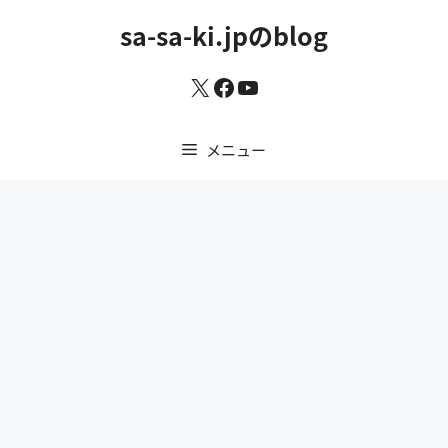
コ
sa-sa-ki.jpのblog
ン
テ
X
Facebook
YouTube
ン
ツ
へ
メニュー
ス
キ
ッ
プ