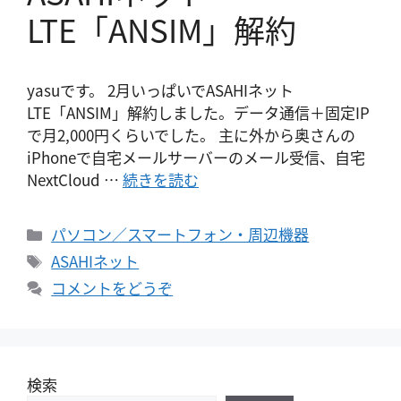
LTE「ANSIM」解約
yasuです。 2月いっぱいでASAHIネット
LTE「ANSIM」解約しました。データ通信＋固定IP
で月2,000円くらいでした。 主に外から奥さんの
iPhoneで自宅メールサーバーのメール受信、自宅
NextCloud …
続きを読む
カ
パソコン／スマートフォン・周辺機器
テ
タ
ASAHIネット
ゴ
グ
コメントをどうぞ
リ
ー
検索