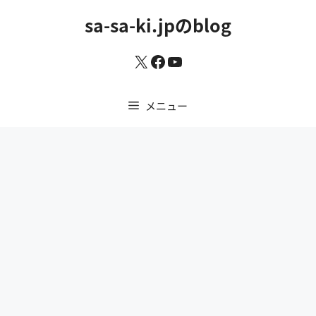
コ
sa-sa-ki.jpのblog
ン
テ
X
Facebook
YouTube
ン
ツ
へ
メニュー
ス
キ
ッ
プ