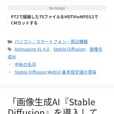
No Image
PT2で録画したTSファイルをHDTVtoMPEG2で
CMカットする
カ
パソコン／スマートフォン・周辺機器
テ
タ
Animagine XL 4.0
、
Stable Diffusion
、
画像生
ゴ
グ
成AI
リ
中秋の名月
ー
Stable Diffusion WebUI 基本設定値の意味
「画像生成AI『Stable
Diffusion』を導入して