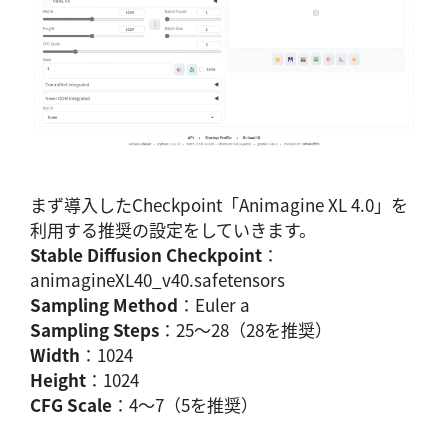
まず導入したCheckpoint「Animagine XL 4.0」を
利用する推奨の設定をしていきます。
Stable Diffusion Checkpoint
：
animagineXL40_v40.safetensors
Sampling Method
：Euler a
Sampling Steps
：25～28（28を推奨）
Width
：1024
Height
：1024
CFG Scale
：4～7（5を推奨）