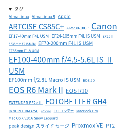
タグ
Apple
AlmaLinux
AlmaLinux 9
Canon
ARTCISE CS85C+
AT-x230-10GP
EF24-105mm F4L IS USM
EF17-40mm F4L USM
EF25Ⅱ
EF70-200mm F4L IS USM
EF35mm F2 IS USM
EF85mm F1.8 USM
EF100-400mm f/4.5-5.6L IS Ⅱ
USM
EF100mm f/2.8L Macro IS USM
EOS 5D
EOS R6 Mark II
EOS R10
FOTOBETTER GH4
EXTENDER EF2×III
INNOREL RM325C
LXCコンテナ
MacBook Pro
iPhone
Mac OS X v10.6 Snow Leopard
Proxmox VE
PT2
peak design スライド セージ