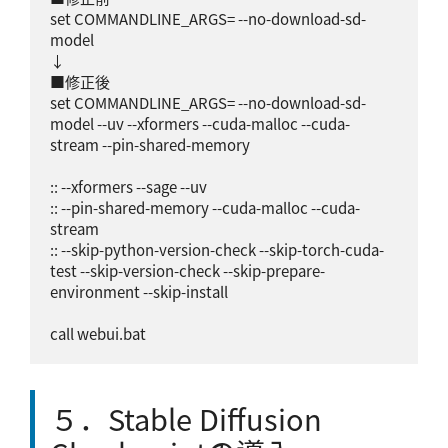
set COMMANDLINE_ARGS= --no-download-sd-
model

↓

■修正後

set COMMANDLINE_ARGS= --no-download-sd-
model --uv --xformers --cuda-malloc --cuda-
stream --pin-shared-memory

:: --xformers --sage --uv

:: --pin-shared-memory --cuda-malloc --cuda-
stream

:: --skip-python-version-check --skip-torch-cuda-
test --skip-version-check --skip-prepare-
environment --skip-install

５．Stable Diffusion