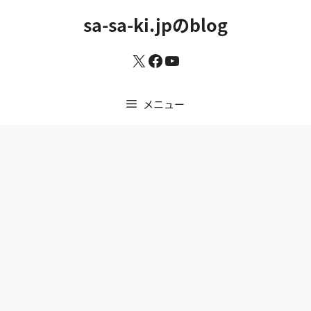
コ
sa-sa-ki.jpのblog
ン
テ
X
Facebook
YouTube
ン
ツ
へ
メニュー
ス
キ
ッ
プ