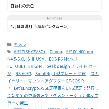
日暮れの景色
No Image
4月ほぼ満月「ほぼピンクムーン」
カ
カメラ
テ
タ
ARTCISE CS85C+
、
Canon
、
EF100-400mm
ゴ
グ
f/4.5-5.6L IS Ⅱ USM
、
EOS R6 Mark II
、
リ
FOTOBETTER GH4
、
peak design スライド セー
ー
ジ
、
RS-60E3
、
SmallRig L型プレート 4160
、
スカ
イツリー
、
マウントアダプター EF-EOS R
Let’sEncryptのSSL証明書をDNS認証で発行し
て始めての更新処理でセグメンテーション違反エ
ラーが発生