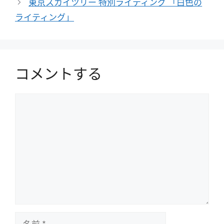
東京スカイツリー 特別ライティング 「白色の
ライティング」
コメントする
コ
メ
ン
ト
名