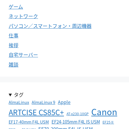
ゲーム
ネットワーク
パソコン／スマートフォン・周辺機器
仕事
挨拶
自宅サーバー
雑談
タグ
Apple
AlmaLinux
AlmaLinux 9
Canon
ARTCISE CS85C+
AT-x230-10GP
EF24-105mm F4L IS USM
EF17-40mm F4L USM
EF25Ⅱ
EF70-200mm F4L IS USM