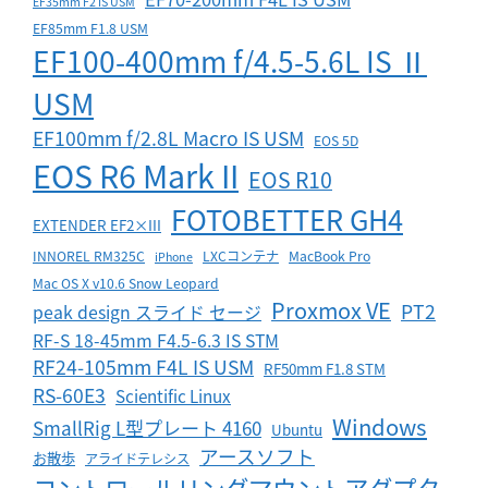
EF35mm F2 IS USM
EF85mm F1.8 USM
EF100-400mm f/4.5-5.6L IS Ⅱ
USM
EF100mm f/2.8L Macro IS USM
EOS 5D
EOS R6 Mark II
EOS R10
FOTOBETTER GH4
EXTENDER EF2×III
INNOREL RM325C
LXCコンテナ
MacBook Pro
iPhone
Mac OS X v10.6 Snow Leopard
Proxmox VE
PT2
peak design スライド セージ
RF-S 18-45mm F4.5-6.3 IS STM
RF24-105mm F4L IS USM
RF50mm F1.8 STM
RS-60E3
Scientific Linux
Windows
SmallRig L型プレート 4160
Ubuntu
アースソフト
お散歩
アライドテレシス
コントロールリングマウントアダプタ