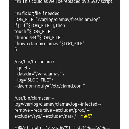
### This could as well be replaced by a SysV script.

### fix log file if needed

LOG_FILE="/var/log/clamav/freshclam.log"

if [ ! -f "$LOG_FILE" ]; then

touch "$LOG_FILE"

chmod 644 "$LOG_FILE"

chown clamav.clamav "$LOG_FILE"

fi

/usr/bin/freshclam \

--quiet \

--datadir="/var/clamav" \

--log="$LOG_FILE" \

--daemon-notify="/etc/clamd.conf"

/usr/bin/clamscan --
log=/var/log/clamav/clamav.log --infected --
remove --recursive --exclude=/proc/ --
exclude=/sys/ --exclude=/nas/ /　
# 追記
# 保存してviエディタを終了します([:]キー[w]キー