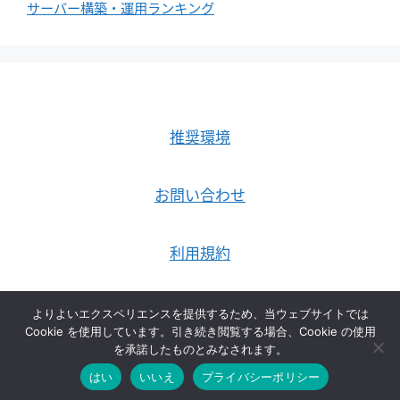
サーバー構築・運用ランキング
推奨環境
お問い合わせ
利用規約
プライバシーポリシー
よりよいエクスペリエンスを提供するため、当ウェブサイトでは
Cookie を使用しています。引き続き閲覧する場合、Cookie の使用
を承諾したものとみなされます。
© 2026 sa-sa-ki.jpのblog
• Built with
GeneratePress
はい
いいえ
プライバシーポリシー