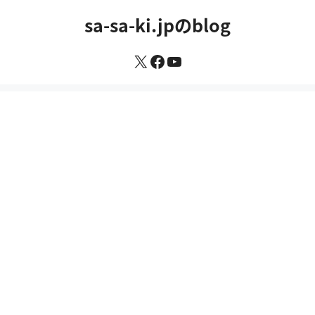
コ
sa-sa-ki.jpのblog
ン
テ
X
Facebook
YouTube
ン
ツ
へ
ス
キ
ッ
プ