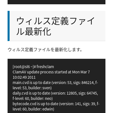
ウィルス定義ファイ
ル最新化
ウィルス定義ファイルを最新化します。
[root@sl6 ~]# freshclam

ClamAV update process started at Mon Mar 7 
10:02:49 2011

main.cvd is up to date (version: 53, sigs: 846214, f-
level: 53, builder: sven)

daily.cvd is up to date (version: 12805, sigs: 64745, 
f-level: 60, builder: neo)

bytecode.cvd is up to date (version: 141, sigs: 39, f-
level: 60, builder: edwin)