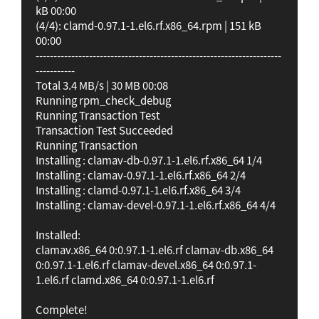
kB 00:00

(4/4): clamd-0.97.1-1.el6.rf.x86_64.rpm | 151 kB 
00:00

---------------------------------------------------------------------
-----------

Total 3.4 MB/s | 30 MB 00:08

Running rpm_check_debug

Running Transaction Test

Transaction Test Succeeded

Running Transaction

Installing : clamav-db-0.97.1-1.el6.rf.x86_64 1/4

Installing : clamav-0.97.1-1.el6.rf.x86_64 2/4

Installing : clamd-0.97.1-1.el6.rf.x86_64 3/4

Installing : clamav-devel-0.97.1-1.el6.rf.x86_64 4/4

Installed:

clamav.x86_64 0:0.97.1-1.el6.rf clamav-db.x86_64 
0:0.97.1-1.el6.rf clamav-devel.x86_64 0:0.97.1-
1.el6.rf clamd.x86_64 0:0.97.1-1.el6.rf

Complete!