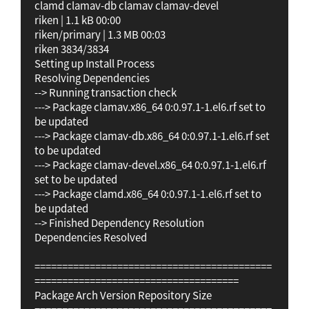
clamd clamav-db clamav clamav-devel

riken | 1.1 kB 00:00

riken/primary | 1.3 MB 00:03

riken 3834/3834

Setting up Install Process

Resolving Dependencies

--> Running transaction check

---> Package clamav.x86_64 0:0.97.1-1.el6.rf set to 
be updated

---> Package clamav-db.x86_64 0:0.97.1-1.el6.rf set 
to be updated

---> Package clamav-devel.x86_64 0:0.97.1-1.el6.rf 
set to be updated

---> Package clamd.x86_64 0:0.97.1-1.el6.rf set to 
be updated

--> Finished Dependency Resolution

Dependencies Resolved

===========================================
=====================================

Package Arch Version Repository Size
