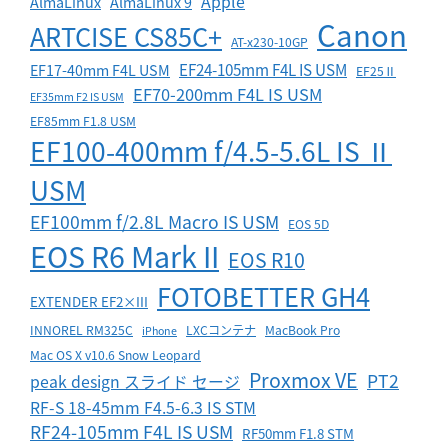
Apple
AlmaLinux
AlmaLinux 9
Canon
ARTCISE CS85C+
AT-x230-10GP
EF24-105mm F4L IS USM
EF17-40mm F4L USM
EF25Ⅱ
EF70-200mm F4L IS USM
EF35mm F2 IS USM
EF85mm F1.8 USM
EF100-400mm f/4.5-5.6L IS Ⅱ
USM
EF100mm f/2.8L Macro IS USM
EOS 5D
EOS R6 Mark II
EOS R10
FOTOBETTER GH4
EXTENDER EF2×III
INNOREL RM325C
LXCコンテナ
MacBook Pro
iPhone
Mac OS X v10.6 Snow Leopard
Proxmox VE
PT2
peak design スライド セージ
RF-S 18-45mm F4.5-6.3 IS STM
RF24-105mm F4L IS USM
RF50mm F1.8 STM